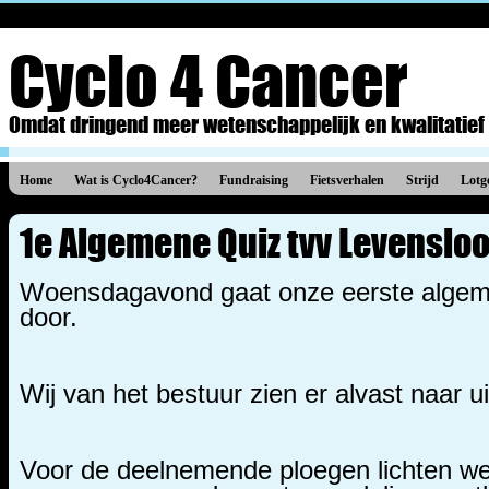
Cyclo 4 Cancer
Omdat dringend meer wetenschappelijk en kwalitatief
Home
Wat is Cyclo4Cancer?
Fundraising
Fietsverhalen
Strijd
Lotg
1e Algemene Quiz tvv Levensloo
Woensdagavond gaat onze eerste algeme
door.
Wij van het bestuur zien er alvast naar ui
Voor de deelnemende ploegen lichten we a