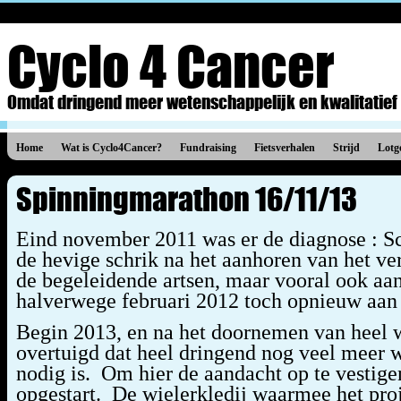
Cyclo 4 Cancer
Omdat dringend meer wetenschappelijk en kwalitatief
Home
Wat is Cyclo4Cancer?
Fundraising
Fietsverhalen
Strijd
Lotg
Spinningmarathon 16/11/13
Eind november 2011 was er de diagnose : Schi
de hevige schrik na het aanhoren van het ve
de begeleidende artsen, maar vooral ook aan
halverwege februari 2012 toch opnieuw aan 
Begin 2013, en na het doornemen van heel wa
overtuigd dat heel dringend nog veel meer
nodig is. Om hier de aandacht op te vestig
opgestart. De wielerkledij waarmee het pro